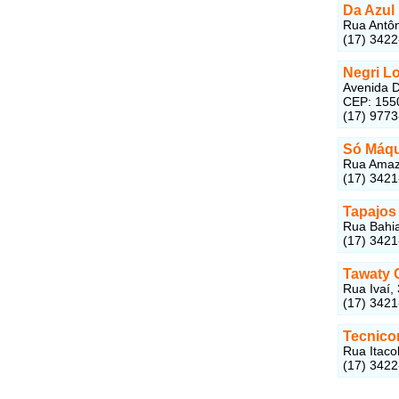
Da Azul
Rua Antôn
(17) 342
Negri L
Avenida D
CEP: 155
(17) 977
Só Máqu
Rua Amazo
(17) 342
Tapajos
Rua Bahia
(17) 342
Tawaty 
Rua Ivaí,
(17) 342
Tecnico
Rua Itaco
(17) 342