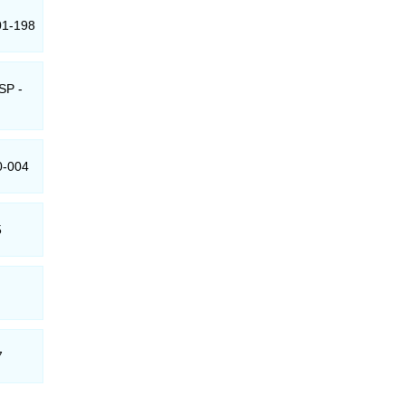
01-198
SP -
0-004
5
7