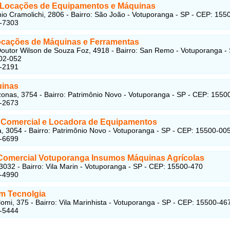
 Locações de Equipamentos e Máquinas
io Cramolichi, 2806 - Bairro: São João - Votuporanga - SP - CEP: 155
2-7303
ocações de Máquinas e Ferramentas
outor Wilson de Souza Foz, 4918 - Bairro: San Remo - Votuporanga - 
02-052
3-2191
inas
nas, 3754 - Bairro: Patrimônio Novo - Votuporanga - SP - CEP: 1550
1-2673
 Comercial e Locadora de Equipamentos
, 3054 - Bairro: Patrimônio Novo - Votuporanga - SP - CEP: 15500-00
1-6699
Comercial Votuporanga Insumos Máquinas Agrícolas
 3032 - Bairro: Vila Marin - Votuporanga - SP - CEP: 15500-470
1-4990
m Tecnolgia
lomi, 375 - Bairro: Vila Marinhista - Votuporanga - SP - CEP: 15500-46
2-5444