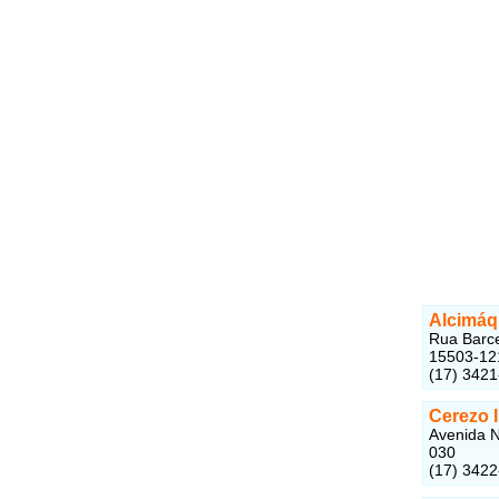
Alcimáq
Rua Barce
15503-12
(17) 342
Cerezo 
Avenida N
030
(17) 342